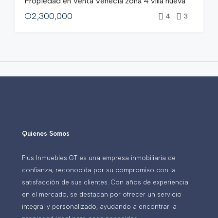
Propiedad en Venta Venecia zona 4 villa nueva
VENTA
Q2,300,000
4
3
Quienes Somos
Plus Inmuebles GT es una empresa inmobiliaria de
confianza, reconocida por su compromiso con la
satisfacción de sus clientes. Con años de experiencia
en el mercado, se destacan por ofrecer un servicio
integral y personalizado, ayudando a encontrar la