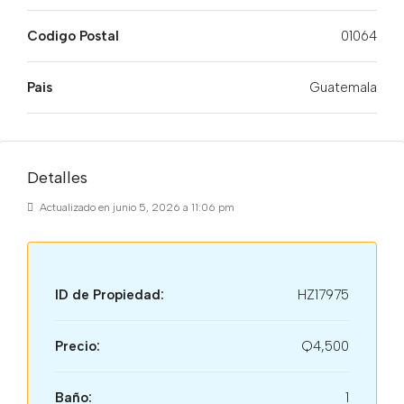
Codigo Postal
01064
Pais
Guatemala
Detalles
Actualizado en junio 5, 2026 a 11:06 pm
ID de Propiedad:
HZ17975
Precio:
Q4,500
Baño:
1