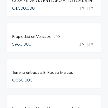
CASA EN VENTA EN LLANO ALTO 1 CATALINA ZONA 6 VILLA NUEVA
VENTA
Q1,300,000
2
2
DESTACADOS
EN
Propiedad en Venta zona 10
VENTA
$960,000
9
3
DESTACADOS
EN
Terreno entrada a El Rodeo Marcos
VENTA
Q550,000
DESTACADOS
EN