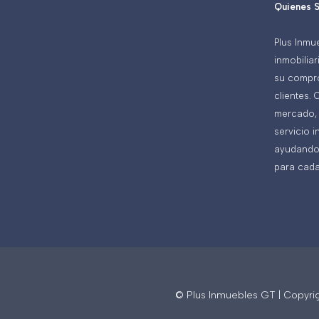
Quienes 
Plus Inmu
inmobilia
su compro
clientes.
mercado, 
servicio i
ayudando 
para cada
© Plus Inmuebles GT | Copyri