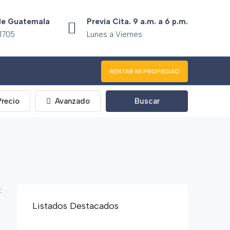
 de Guatemala
Previa Cita. 9 a.m. a 6 p.m.
 1705
Lunes a Viernes
RENTAR MI PROPIEDAD
Precio
Avanzado
Buscar
:
Listados Destacados
Q710,000
Calzada Asiole, Amatitlán, Departamento de Guatemala, 01064, Guatemala
Q495,000