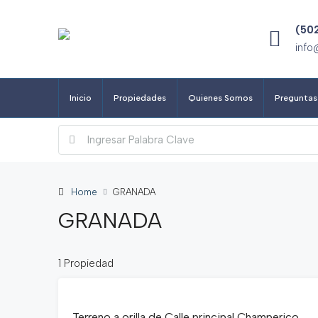
(50
info
Inicio
Propiedades
Quienes Somos
Preguntas
Home
GRANADA
GRANADA
1 Propiedad
Terreno a orilla de Calle principal Champerico