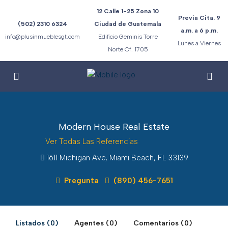
12 Calle 1-25 Zona 10
Previa Cita. 9
(502) 2310 6324
Ciudad de Guatemala
a.m. a 6 p.m.
info@plusinmueblesgt.com
Edificio Geminis Torre
Lunes a Viernes
Norte Of. 1705
Modern House Real Estate
Ver Todas Las Referencias
1611 Michigan Ave, Miami Beach, FL 33139
Pregunta
(890) 456-7651
Listados (0)
Agentes (0)
Comentarios (0)